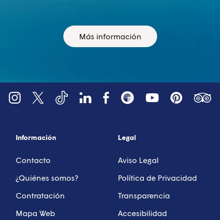
Más información
YouTube
Tripadv
LinkedIn
Instagram
X (Twitter)
Facebook
Pinterest
TikTok
Snapsea
Información
Legal
Contacto
Aviso Legal
¿Quiénes somos?
Política de Privacidad
Contratación
Transparencia
Mapa Web
Accesibilidad